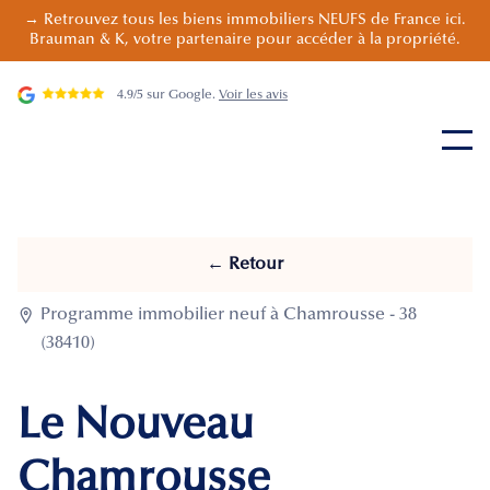
→ Retrouvez tous les biens immobiliers NEUFS de France ici.
Brauman & K, votre partenaire pour accéder à la propriété.
4.9/5 sur Google.
Voir les avis
← Retour

Programme immobilier neuf à Chamrousse - 38
(38410)
Le Nouveau
Chamrousse