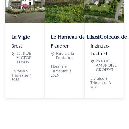
La Vigie
Le Hameau du Lavoir
Les Coteaux de
Brest
Plaudren
Inzinzac-
Lochrist

55, RUE

Rue de la
VICTOR
Fontaine

25 RUE
EUSEN
AMBROISE
Livraison
CROIZAT
Livraison
Trimestre 3
Trimestre 1
2026
Livraison
2028
Trimestre 3
2025