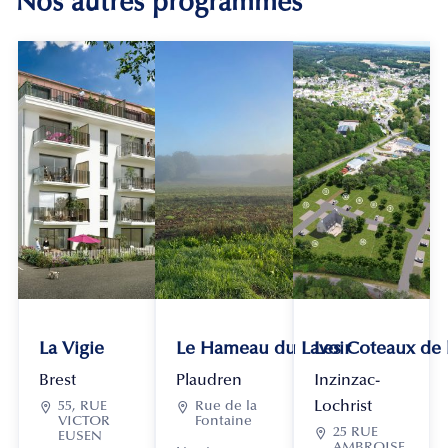
Nos autres programmes
La Vigie
Le Hameau du Lavoir
Les Coteaux de
Brest
Plaudren
Inzinzac-
Lochrist

55, RUE

Rue de la
VICTOR
Fontaine

25 RUE
EUSEN
AMBROISE