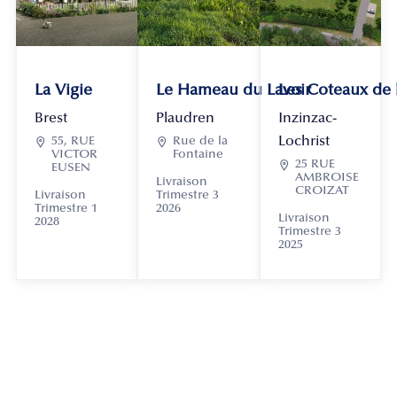
La Vigie
Le Hameau du Lavoir
Les Coteaux de
Brest
Plaudren
Inzinzac-
Lochrist

55, RUE

Rue de la
VICTOR
Fontaine

25 RUE
EUSEN
AMBROISE
Livraison
CROIZAT
Livraison
Trimestre 3
Trimestre 1
2026
Livraison
2028
Trimestre 3
2025