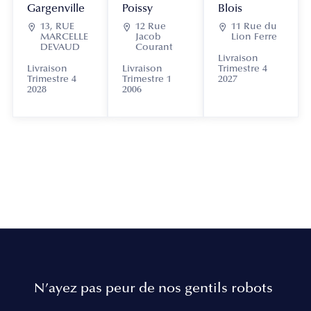
Gargenville
Poissy
Blois

13, RUE

12 Rue

11 Rue du
MARCELLE
Jacob
Lion Ferre
DEVAUD
Courant
Livraison
Livraison
Livraison
Trimestre 4
Trimestre 4
Trimestre 1
2027
2028
2006
N’ayez pas peur de nos gentils robots