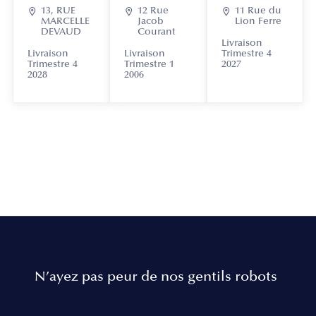

13, RUE

12 Rue

11 Rue du
MARCELLE
Jacob
Lion Ferre
DEVAUD
Courant
Livraison
Livraison
Livraison
Trimestre 4
Trimestre 4
Trimestre 1
2027
2028
2006
N’ayez pas peur de nos gentils robots