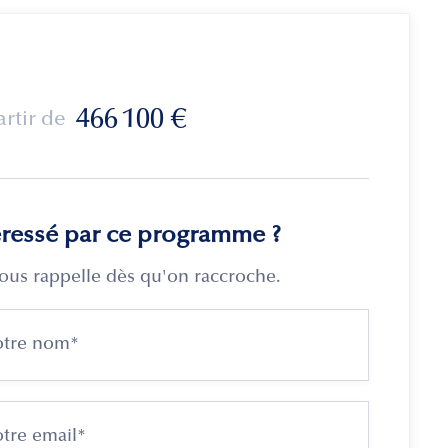
466 100
€
artir de
éressé par ce programme ?
ous rappelle dès qu'on raccroche.