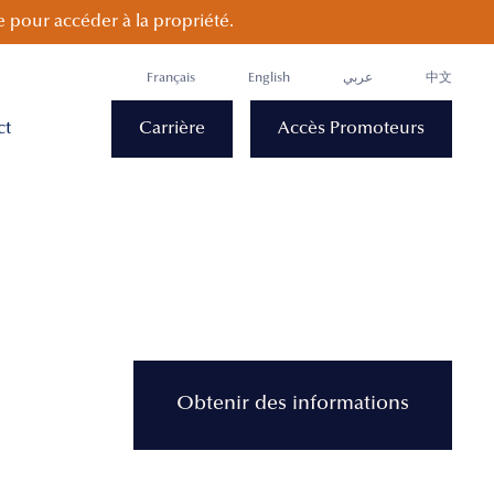
 pour accéder à la propriété.
Français
English
عربي
中文
ct
Carrière
Accès Promoteurs
Obtenir des informations