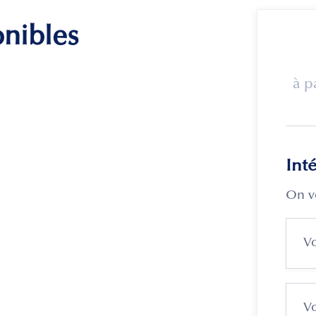
onibles
à p
Int
On v