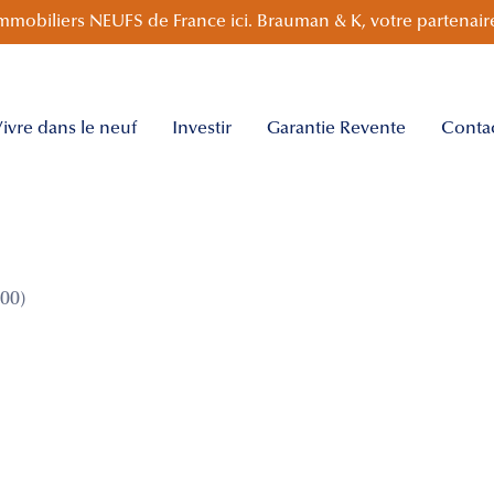
mmobiliers NEUFS de France ici. Brauman & K, votre partenaire
ivre dans le neuf
Investir
Garantie Revente
Conta
00)