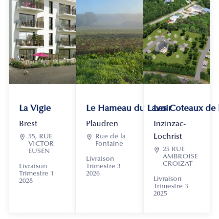
La Vigie
Le Hameau du Lavoir
Les Coteaux de
Brest
Plaudren
Inzinzac-
Lochrist

55, RUE

Rue de la
VICTOR
Fontaine

25 RUE
EUSEN
AMBROISE
Livraison
CROIZAT
Livraison
Trimestre 3
Trimestre 1
2026
Livraison
2028
Trimestre 3
2025