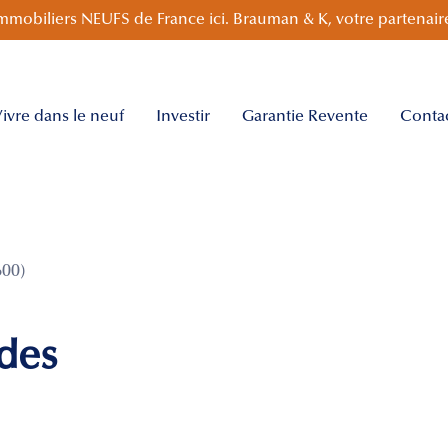
mmobiliers NEUFS de France ici. Brauman & K, votre partenaire
ivre dans le neuf
Investir
Garantie Revente
Conta
600)
des