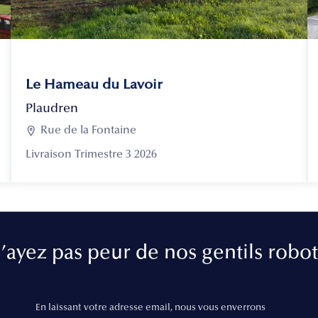
Le Hameau du Lavoir
Plaudren

Rue de la Fontaine
Livraison Trimestre 3 2026
’ayez pas peur de nos gentils robot
En laissant votre adresse email, nous vous enverrons