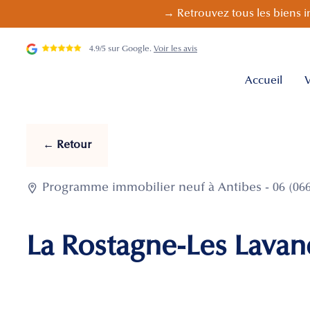
→ Retrouvez tous les biens i
4.9/5 sur Google.
Voir les avis
Accueil
V
← Retour

Programme immobilier neuf à Antibes - 06 (06
La Rostagne-Les Lavan