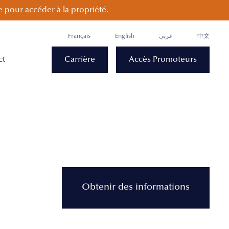
 pour accéder à la propriété.
Français
English
عربي
中文
ct
Carrière
Accès Promoteurs
Obtenir des informations