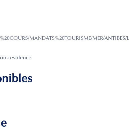
N%20COURS/MANDATS%20TOURISME/MER/ANTIBES/LE
ion-residence
onibles
me