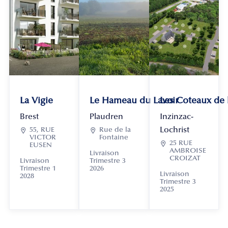
La Vigie
Le Hameau du Lavoir
Les Coteaux de
Brest
Plaudren
Inzinzac-
Lochrist

55, RUE

Rue de la
VICTOR
Fontaine

25 RUE
EUSEN
AMBROISE
Livraison
CROIZAT
Livraison
Trimestre 3
Trimestre 1
2026
Livraison
2028
Trimestre 3
2025