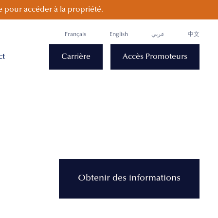
 pour accéder à la propriété.
Français
English
عربي
中文
ct
Carrière
Accès Promoteurs
Obtenir des informations