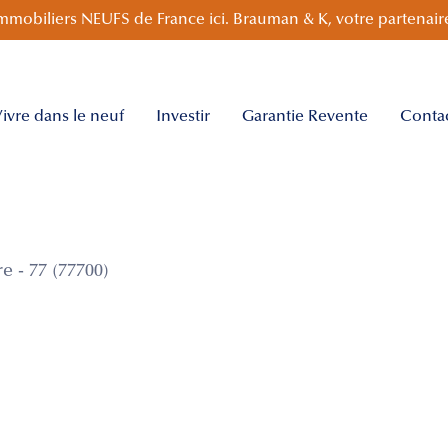
mmobiliers NEUFS de France ici. Brauman & K, votre partenaire
ivre dans le neuf
Investir
Garantie Revente
Conta
 - 77 (77700)