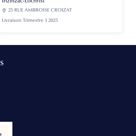
Inzinzac-Lochrist

25 RUE AMBROISE CROIZAT
Livraison Trimestre 3 2025
s