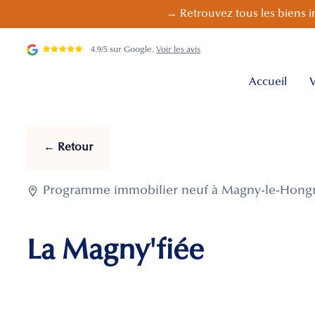
→ Retrouvez tous les biens i
4.9/5 sur Google.
Voir les avis
Accueil
V
← Retour

Programme immobilier neuf à Magny-le-Hongre
La Magny'fiée