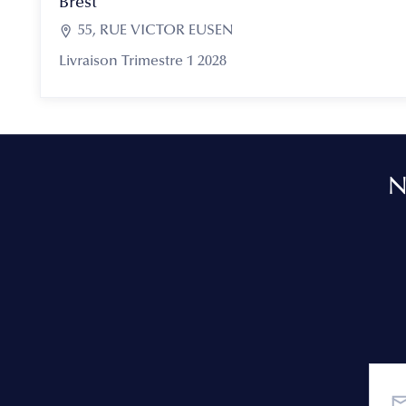
Brest

55, RUE VICTOR EUSEN
Livraison Trimestre 1 2028
N