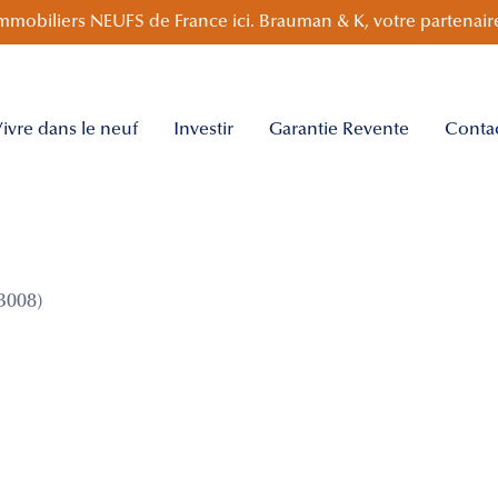
mmobiliers NEUFS de France ici. Brauman & K, votre partenaire
ivre dans le neuf
Investir
Garantie Revente
Conta
3008)