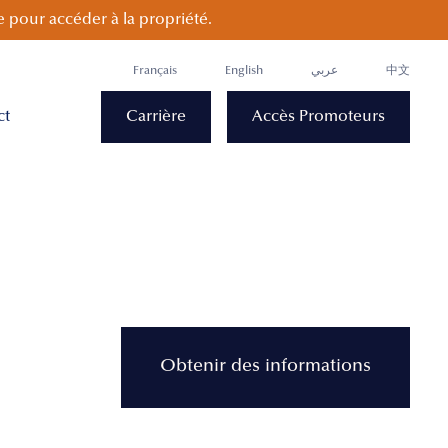
 pour accéder à la propriété.
Français
English
عربي
中文
ct
Carrière
Accès Promoteurs
Obtenir des informations