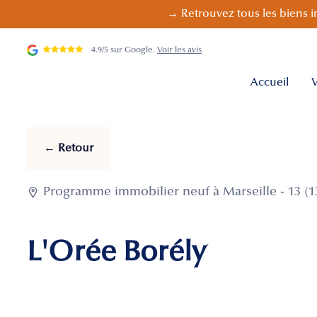
→ Retrouvez tous les biens i
4.9/5 sur Google.
Voir les avis
Accueil
V
← Retour

Programme immobilier neuf à Marseille - 13 (1
L'Orée Borély