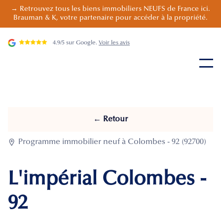
→ Retrouvez tous les biens immobiliers NEUFS de France ici.
Brauman & K, votre partenaire pour accéder à la propriété.
4.9/5 sur Google.
Voir les avis
← Retour

Programme immobilier neuf à Colombes - 92 (92700)
L'impérial Colombes -
92