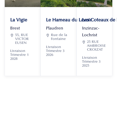
La Vigie
Le Hameau du Lavoir
Les Coteaux de
Brest
Plaudren
Inzinzac-
Lochrist

55, RUE

Rue de la
VICTOR
Fontaine

25 RUE
EUSEN
AMBROISE
Livraison
CROIZAT
Livraison
Trimestre 3
Trimestre 1
2026
Livraison
2028
Trimestre 3
2025