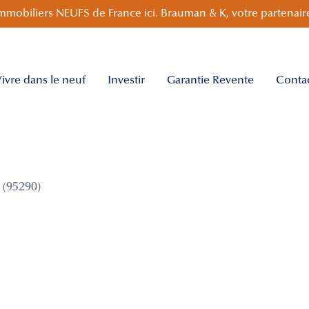
mmobiliers NEUFS de France ici. Brauman & K, votre partenaire
ivre dans le neuf
Investir
Garantie Revente
Conta
(95290)