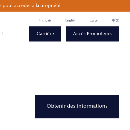
 pour accéder à la propriété.
Français
English
عربي
中文
ct
Carrière
Accès Promoteurs
Obtenir des informations