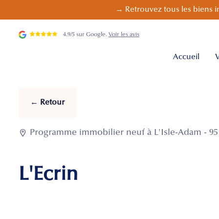
→ Retrouvez tous les biens i
4.9/5 sur Google.
Voir les avis
Accueil
V
← Retour

Programme immobilier neuf à L'Isle-Adam - 95 
L'Ecrin