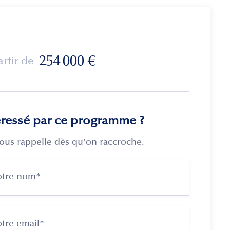
254 000
€
artir de
éressé par ce programme ?
ous rappelle dès qu'on raccroche.