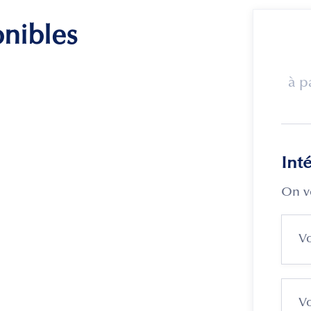
onibles
à p
Int
On v