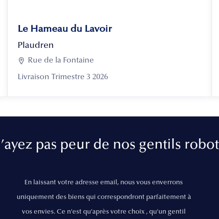
Le Hameau du Lavoir
Plaudren

Rue de la Fontaine
Livraison Trimestre 3 2026
’ayez pas peur de nos gentils robot
En laissant votre adresse email, nous vous enverrons
uniquement des biens qui correspondront parfaitement à
vos envies. Ce n'est qu'après votre choix , qu'un gentil