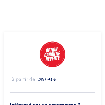
à partir de
299 093
€