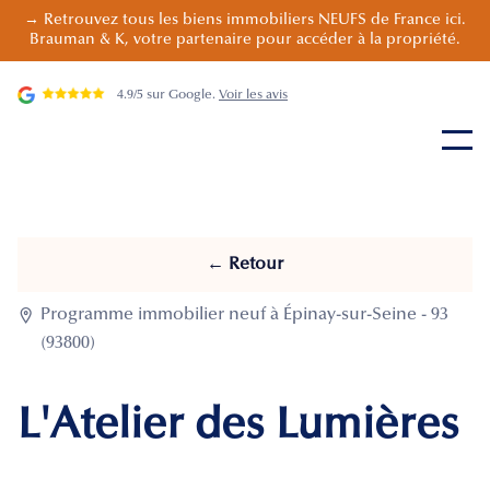
→ Retrouvez tous les biens immobiliers NEUFS de France ici.
Brauman & K, votre partenaire pour accéder à la propriété.
4.9/5 sur Google.
Voir les avis
← Retour

Programme immobilier neuf à Épinay-sur-Seine - 93
(93800)
L'Atelier des Lumières