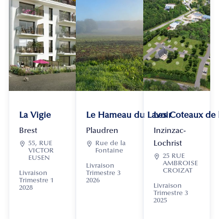
La Vigie
Le Hameau du Lavoir
Les Coteaux de
Brest
Plaudren
Inzinzac-
Lochrist

55, RUE

Rue de la
VICTOR
Fontaine

25 RUE
EUSEN
AMBROISE
Livraison
CROIZAT
Livraison
Trimestre 3
Trimestre 1
2026
Livraison
2028
Trimestre 3
2025