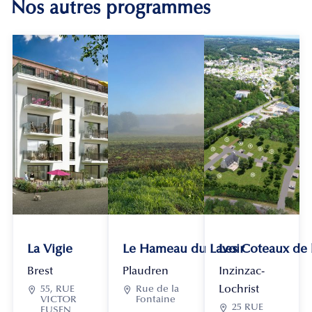
Nos autres programmes
La Vigie
Le Hameau du Lavoir
Les Coteaux de
Brest
Plaudren
Inzinzac-
Lochrist

55, RUE

Rue de la
VICTOR
Fontaine

25 RUE
EUSEN