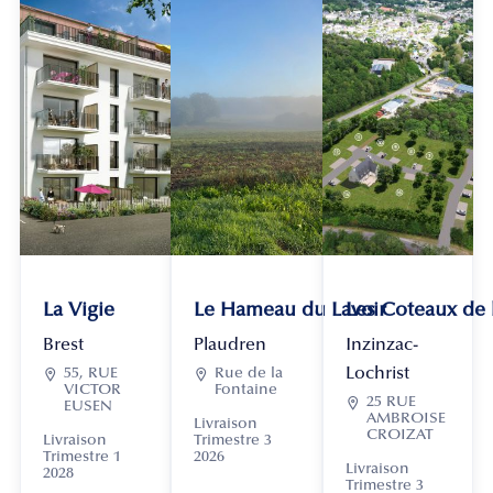
La Vigie
Le Hameau du Lavoir
Les Coteaux de
Brest
Plaudren
Inzinzac-
Lochrist

55, RUE

Rue de la
VICTOR
Fontaine

25 RUE
EUSEN
AMBROISE
Livraison
CROIZAT
Livraison
Trimestre 3
Trimestre 1
2026
Livraison
2028
Trimestre 3