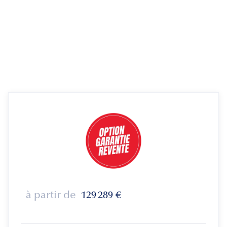
à partir de
129 289
€