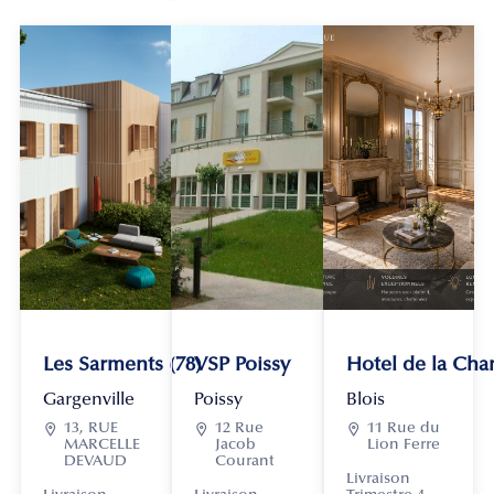
Les Sarments (78)
VSP Poissy
Hotel de la Chan
Gargenville
Poissy
Blois

13, RUE

12 Rue

11 Rue du
MARCELLE
Jacob
Lion Ferre
DEVAUD
Courant
Livraison