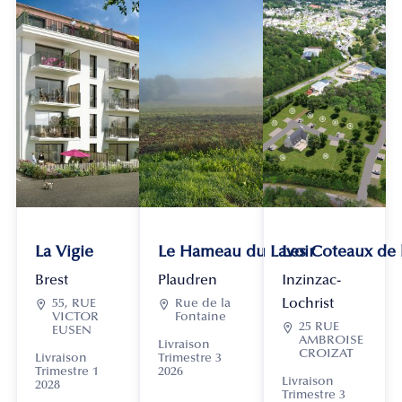
La Vigie
Le Hameau du Lavoir
Les Coteaux de
Brest
Plaudren
Inzinzac-
Lochrist

55, RUE

Rue de la
VICTOR
Fontaine

25 RUE
EUSEN
AMBROISE
Livraison
CROIZAT
Livraison
Trimestre 3
Trimestre 1
2026
Livraison
2028
Trimestre 3