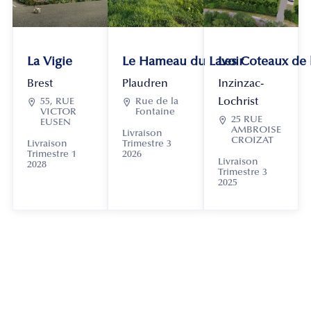
La Vigie
Le Hameau du Lavoir
Les Coteaux de
Brest
Plaudren
Inzinzac-
Lochrist

55, RUE

Rue de la
VICTOR
Fontaine

25 RUE
EUSEN
AMBROISE
Livraison
CROIZAT
Livraison
Trimestre 3
Trimestre 1
2026
Livraison
2028
Trimestre 3
2025