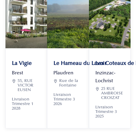
La Vigie
Le Hameau du Lavoir
Les Coteaux de
Brest
Plaudren
Inzinzac-
Lochrist

55, RUE

Rue de la
VICTOR
Fontaine

25 RUE
EUSEN
AMBROISE
Livraison
CROIZAT
Livraison
Trimestre 3
Trimestre 1
2026
Livraison
2028
Trimestre 3
2025