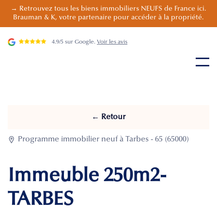
→ Retrouvez tous les biens immobiliers NEUFS de France ici.
Brauman & K, votre partenaire pour accéder à la propriété.
4.9/5 sur Google.
Voir les avis
← Retour

Programme immobilier neuf à Tarbes - 65 (65000)
Immeuble 250m2-
TARBES