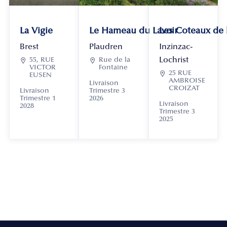
La Vigie
Le Hameau du Lavoir
Les Coteaux de
Brest
Plaudren
Inzinzac-
Lochrist

55, RUE

Rue de la
VICTOR
Fontaine

25 RUE
EUSEN
AMBROISE
Livraison
CROIZAT
Livraison
Trimestre 3
Trimestre 1
2026
Livraison
2028
Trimestre 3
2025