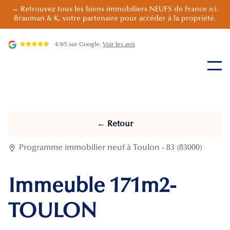
→ Retrouvez tous les biens immobiliers NEUFS de France ici.
Brauman & K, votre partenaire pour accéder à la propriété.
4.9/5 sur Google.
Voir les avis
← Retour

Programme immobilier neuf à Toulon - 83 (83000)
Immeuble 171m2-
TOULON