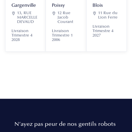
Gargenville
Poissy
Blois

13, RUE

12 Rue

11 Rue du
MARCELLE
Jacob
Lion Ferre
DEVAUD
Courant
Livraison
Livraison
Livraison
Trimestre 4
Trimestre 4
Trimestre 1
2027
2028
2006
N’ayez pas peur de nos gentils robots