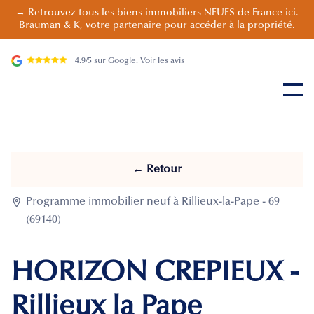
→ Retrouvez tous les biens immobiliers NEUFS de France ici.
Brauman & K, votre partenaire pour accéder à la propriété.
4.9/5 sur Google.
Voir les avis
← Retour

Programme immobilier neuf à Rillieux-la-Pape - 69
(69140)
HORIZON CREPIEUX -
Rillieux la Pape