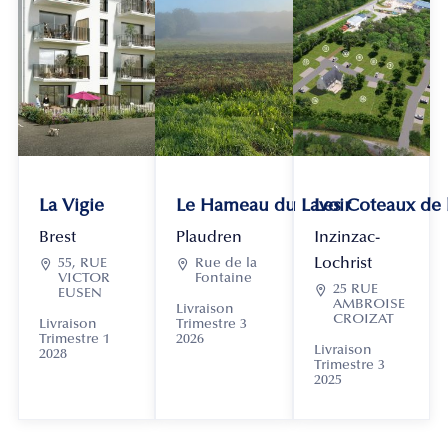
La Vigie
Le Hameau du Lavoir
Les Coteaux de
Brest
Plaudren
Inzinzac-
Lochrist

55, RUE

Rue de la
VICTOR
Fontaine

25 RUE
EUSEN
AMBROISE
Livraison
CROIZAT
Livraison
Trimestre 3
Trimestre 1
2026
Livraison
2028
Trimestre 3
2025