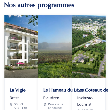
Nos autres programmes
La Vigie
Le Hameau du Lavoir
Les Coteaux de
Brest
Plaudren
Inzinzac-
Lochrist

55, RUE

Rue de la
VICTOR
Fontaine