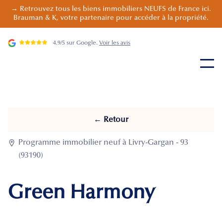
→ Retrouvez tous les biens immobiliers NEUFS de France ici.
Brauman & K, votre partenaire pour accéder à la propriété.
4.9/5 sur Google.
Voir les avis
← Retour

Programme immobilier neuf à Livry-Gargan - 93
(93190)
Green Harmony