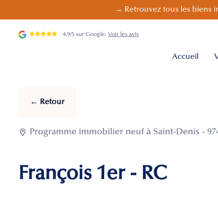
→ Retrouvez tous les biens i
4.9/5 sur Google.
Voir les avis
Accueil
V
← Retour

Programme immobilier neuf à Saint-Denis - 974
François 1er - RC