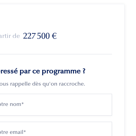
227 500
€
artir de
éressé par ce programme ?
ous rappelle dès qu'on raccroche.