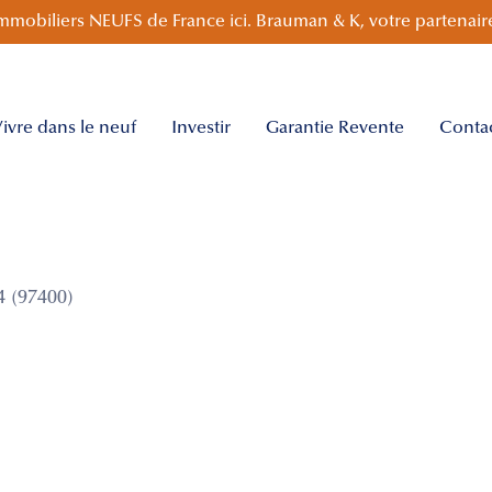
mmobiliers NEUFS de France ici. Brauman & K, votre partenaire
ivre dans le neuf
Investir
Garantie Revente
Conta
 (97400)