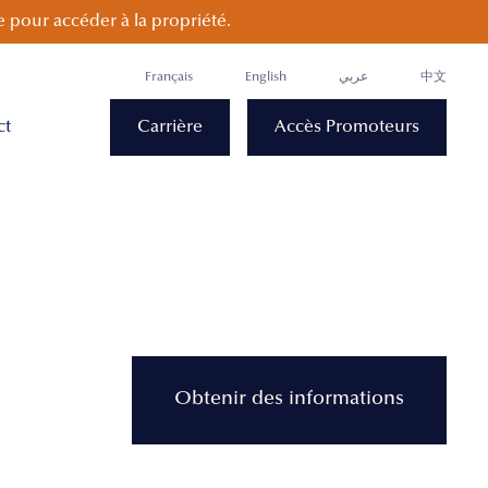
 pour accéder à la propriété.
Français
English
عربي
中文
ct
Carrière
Accès Promoteurs
Obtenir des informations