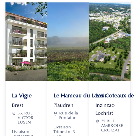
La Vigie
Le Hameau du Lavoir
Les Coteaux de
Brest
Plaudren
Inzinzac-
Lochrist

55, RUE

Rue de la
VICTOR
Fontaine

25 RUE
EUSEN
AMBROISE
Livraison
CROIZAT
Livraison
Trimestre 3