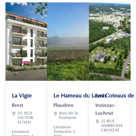
La Vigie
Le Hameau du Lavoir
Les Coteaux de
Brest
Plaudren
Inzinzac-
Lochrist

55, RUE

Rue de la
VICTOR
Fontaine

25 RUE
EUSEN
AMBROISE
Livraison
CROIZAT
Livraison
Trimestre 3