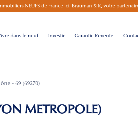
mmobiliers NEUFS de France ici. Brauman & K, votre partenaire
ivre dans le neuf
Investir
Garantie Revente
Conta
ône - 69 (69270)
LYON METROPOLE)