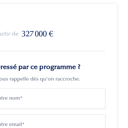
327 000
€
artir de
éressé par ce programme ?
ous rappelle dès qu'on raccroche.