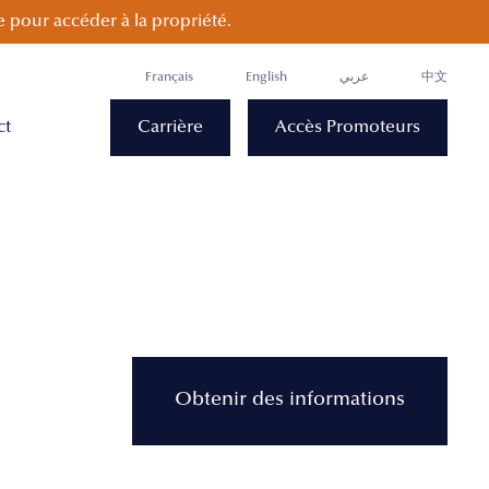
 pour accéder à la propriété.
Français
English
عربي
中文
ct
Carrière
Accès Promoteurs
Obtenir des informations