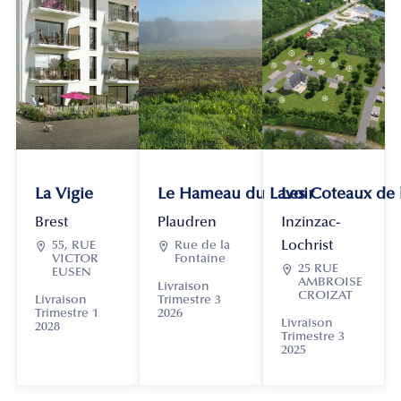
La Vigie
Le Hameau du Lavoir
Les Coteaux de
Brest
Plaudren
Inzinzac-
Lochrist

55, RUE

Rue de la
VICTOR
Fontaine

25 RUE
EUSEN
AMBROISE
Livraison
CROIZAT
Livraison
Trimestre 3
Trimestre 1
2026
Livraison
2028
Trimestre 3
2025