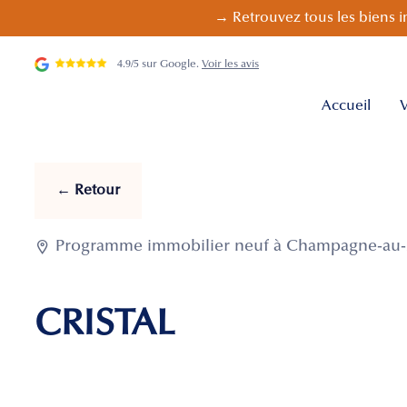
→ Retrouvez tous les biens i
4.9/5 sur Google.
Voir les avis
Accueil
V
← Retour

Programme immobilier neuf à Champagne-au-M
CRISTAL