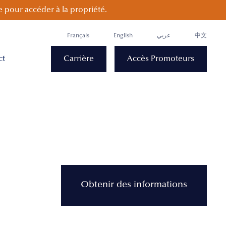
 pour accéder à la propriété.
Français
English
عربي
中文
ct
Carrière
Accès Promoteurs
Obtenir des informations