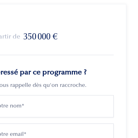
350 000
€
artir de
éressé par ce programme ?
ous rappelle dès qu'on raccroche.