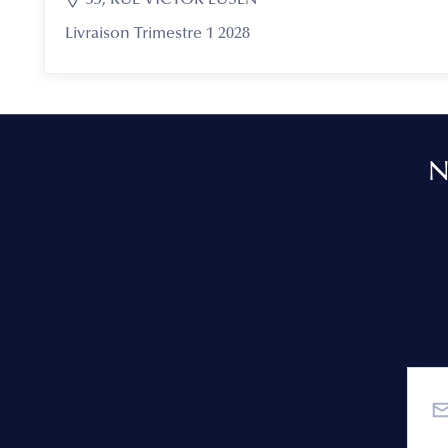

55, RUE VICTOR EUSEN
Livraison Trimestre 1 2028
N