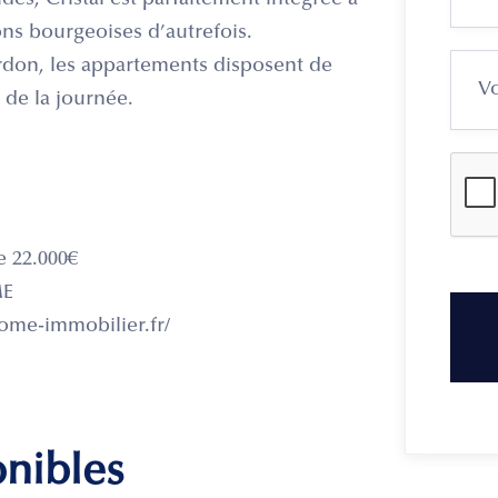
ides, Cristal est parfaitement intégrée à
s bourgeoises d’autrefois.
ardon, les appartements disposent de
 de la journée.
e 22.000€
ME
ome-immobilier.fr/
onibles