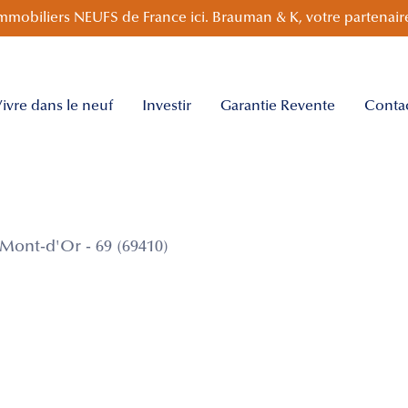
mmobiliers NEUFS de France ici. Brauman & K, votre partenaire
ivre dans le neuf
Investir
Garantie Revente
Conta
ont-d'Or - 69 (69410)