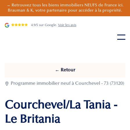
→ Retrouvez tous les biens immobiliers NEUFS de France ici.
Brauman & K, votre partenaire pour accéder à la propriété.
4.9/5 sur Google.
Voir les avis
← Retour

Programme immobilier neuf à Courchevel - 73 (73120)
Courchevel/La Tania -
Le Britania