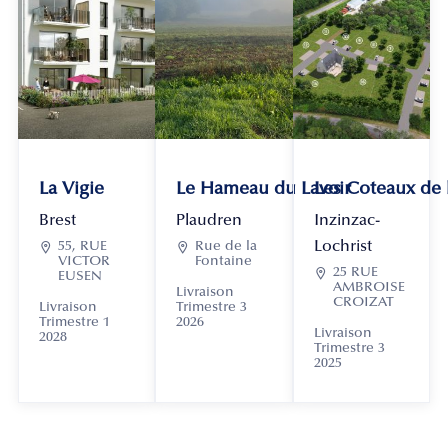
La Vigie
Le Hameau du Lavoir
Les Coteaux de
Brest
Plaudren
Inzinzac-
Lochrist

55, RUE

Rue de la
VICTOR
Fontaine

25 RUE
EUSEN
AMBROISE
Livraison
CROIZAT
Livraison
Trimestre 3
Trimestre 1
2026
Livraison
2028
Trimestre 3
2025