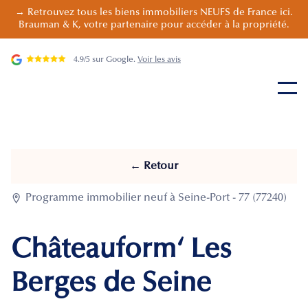
→ Retrouvez tous les biens immobiliers NEUFS de France ici.
Brauman & K, votre partenaire pour accéder à la propriété.
4.9/5 sur Google.
Voir les avis
← Retour

Programme immobilier neuf à Seine-Port - 77 (77240)
Châteauform‘ Les
Berges de Seine