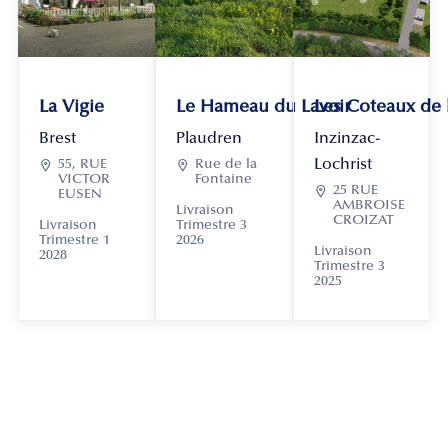
La Vigie
Le Hameau du Lavoir
Les Coteaux de
Brest
Plaudren
Inzinzac-
Lochrist

55, RUE

Rue de la
VICTOR
Fontaine

25 RUE
EUSEN
AMBROISE
Livraison
CROIZAT
Livraison
Trimestre 3
Trimestre 1
2026
Livraison
2028
Trimestre 3
2025