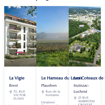
La Vigie
Le Hameau du Lavoir
Les Coteaux de
Brest
Plaudren
Inzinzac-
Lochrist

55, RUE

Rue de la
VICTOR
Fontaine

25 RUE
EUSEN
AMBROISE
Livraison
CROIZAT