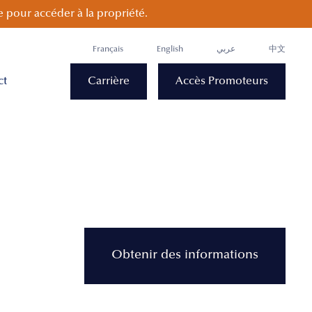
 pour accéder à la propriété.
Français
English
عربي
中文
ct
Carrière
Accès Promoteurs
Obtenir des informations