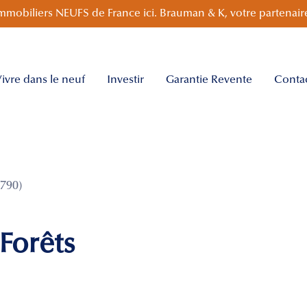
mmobiliers NEUFS de France ici. Brauman & K, votre partenaire
ivre dans le neuf
Investir
Garantie Revente
Conta
790)
 Forêts