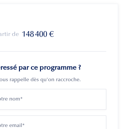
148 400
€
artir de
éressé par ce programme ?
ous rappelle dès qu'on raccroche.