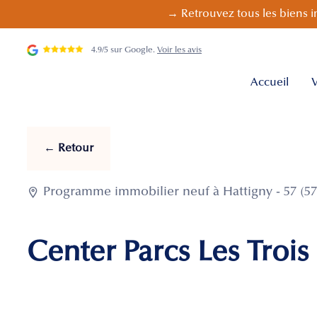
→ Retrouvez tous les biens i
4.9/5 sur Google.
Voir les avis
Accueil
V
← Retour

Programme immobilier neuf à Hattigny - 57 (57
Center Parcs Les Trois