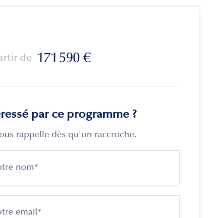
171 590
€
artir de
éressé par ce programme ?
ous rappelle dès qu'on raccroche.