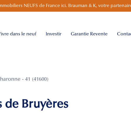
mmobiliers NEUFS de France ici. Brauman & K, votre partenaire
ivre dans le neuf
Investir
Garantie Revente
Conta
aronne - 41 (41600)
s de Bruyères