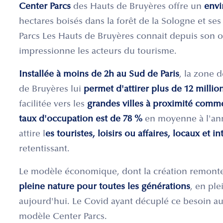
Center Parcs
des Hauts de Bruyères offre un
envi
hectares boisés dans la forêt de la Sologne et ses
Parcs Les Hauts de Bruyères connait depuis son 
impressionne les acteurs du tourisme.
Installée à moins de 2h au Sud de Paris
, la zone 
de Bruyères lui
permet d'attirer plus de 12 millio
facilitée vers les
grandes villes à proximité
comme 
taux d'occupation est de 78 %
en moyenne à l'ann
attire l
es touristes, loisirs ou affaires, locaux et i
retentissant.
Le modèle économique, dont la création remonte
pleine nature pour toutes les générations
, en pl
aujourd'hui. Le Covid ayant décuplé ce besoin a
modèle Center Parcs.