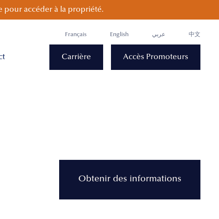
 pour accéder à la propriété.
Français
English
عربي
中文
ct
Carrière
Accès Promoteurs
Obtenir des informations