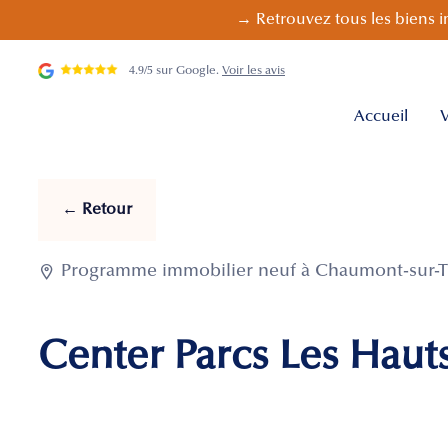
→ Retrouvez tous les biens i
4.9/5 sur Google.
Voir les avis
Accueil
V
← Retour

Programme immobilier neuf à Chaumont-sur-Th
Center Parcs Les Haut