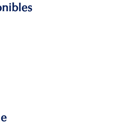
onibles
me