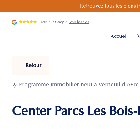
→ Retrouvez tous les biens i
4.9/5 sur Google.
Voir les avis
Accueil
V
← Retour

Programme immobilier neuf à Verneuil d'Avre et
Center Parcs Les Bois-