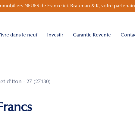
mmobiliers NEUFS de France ici. Brauman & K, votre partenaire
ivre dans le neuf
Investir
Garantie Revente
Conta
 d'Iton - 27 (27130)
Francs