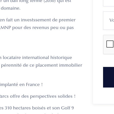
 un bail long terme (2030) qui est
e domaine.
 en fait un investssement de premier
u LMNP pour des revenus peu ou pas
locataire international historique
a pérennité de ce placement immobilier
implanté en France !
Parcs offre des perspectives solides !
s 310 hectares boisés et son Golf 9