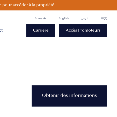
 pour accéder à la propriété.
Français
English
عربي
中文
ct
Carrière
Accès Promoteurs
Obtenir des informations