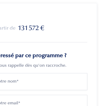
131 572
€
artir de
éressé par ce programme ?
ous rappelle dès qu'on raccroche.