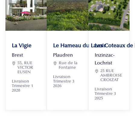
La Vigie
Le Hameau du Lavoir
Les Coteaux de
Brest
Plaudren
Inzinzac-
Lochrist

55, RUE

Rue de la
VICTOR
Fontaine

25 RUE
EUSEN
AMBROISE
Livraison
CROIZAT
Livraison
Trimestre 3
Trimestre 1
2026
Livraison
2028
Trimestre 3
2025