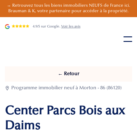
→ Retrouvez tous les biens immobiliers NEUFS de France ici.
Brauman & K, votre partenaire pour accéder à la propriété.
4.9/5 sur Google.
Voir les avis
← Retour

Programme immobilier neuf à Morton - 86 (86120)
Center Parcs Bois aux
Daims