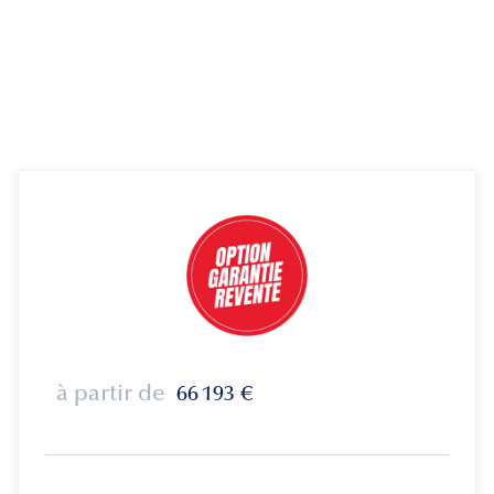
à partir de
66 193
€