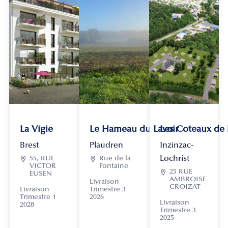
La Vigie
Le Hameau du Lavoir
Les Coteaux de
Brest
Plaudren
Inzinzac-
Lochrist

55, RUE

Rue de la
VICTOR
Fontaine

25 RUE
EUSEN
AMBROISE
Livraison
CROIZAT
Livraison
Trimestre 3
Trimestre 1
2026
Livraison
2028
Trimestre 3
2025