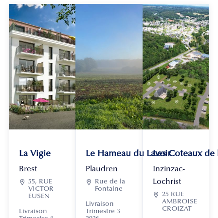
La Vigie
Le Hameau du Lavoir
Les Coteaux de
Brest
Plaudren
Inzinzac-
Lochrist

55, RUE

Rue de la
VICTOR
Fontaine

25 RUE
EUSEN
AMBROISE
Livraison
CROIZAT
Livraison
Trimestre 3