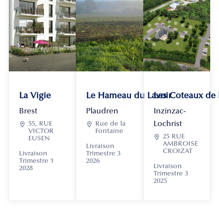
La Vigie
Le Hameau du Lavoir
Les Coteaux de
Brest
Plaudren
Inzinzac-
Lochrist

55, RUE

Rue de la
VICTOR
Fontaine

25 RUE
EUSEN
AMBROISE
Livraison
CROIZAT
Livraison
Trimestre 3
Trimestre 1
2026
Livraison
2028
Trimestre 3
2025