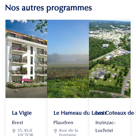
Nos autres programmes
La Vigie
Le Hameau du Lavoir
Les Coteaux de
Brest
Plaudren
Inzinzac-
Lochrist

55, RUE

Rue de la
VICTOR
Fontaine