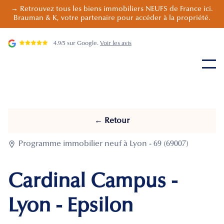
→ Retrouvez tous les biens immobiliers NEUFS de France ici.
Brauman & K, votre partenaire pour accéder à la propriété.
4.9/5 sur Google.
Voir les avis
← Retour

Programme immobilier neuf à Lyon - 69 (69007)
Cardinal Campus -
Lyon - Epsilon