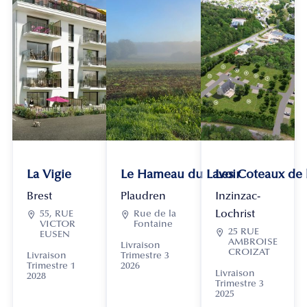
La Vigie
Le Hameau du Lavoir
Les Coteaux de
Brest
Plaudren
Inzinzac-
Lochrist

55, RUE

Rue de la
VICTOR
Fontaine

25 RUE
EUSEN
AMBROISE
Livraison
CROIZAT
Livraison
Trimestre 3
Trimestre 1
2026
Livraison
2028
Trimestre 3
2025