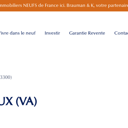
mmobiliers NEUFS de France ici. Brauman & K, votre partenaire
ivre dans le neuf
Investir
Garantie Revente
Conta
3300)
X (VA)