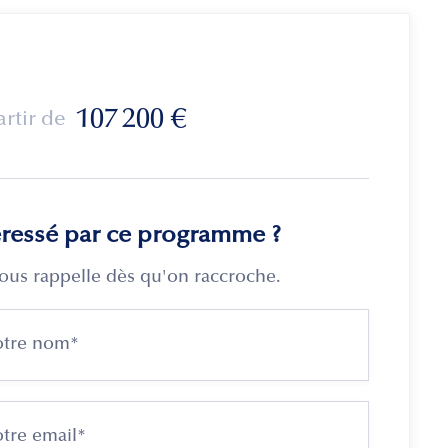
107 200
€
artir de
éressé par ce programme ?
ous rappelle dès qu'on raccroche.