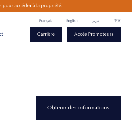
 pour accéder à la propriété.
Français
English
عربي
中文
ct
Carrière
Accès Promoteurs
Obtenir des informations