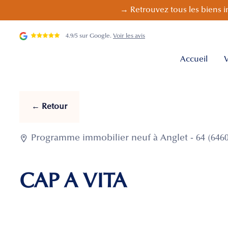
→ Retrouvez tous les biens i
4.9/5 sur Google.
Voir les avis
Accueil
V
← Retour

Programme immobilier neuf à Anglet - 64 (6460
CAP A VITA