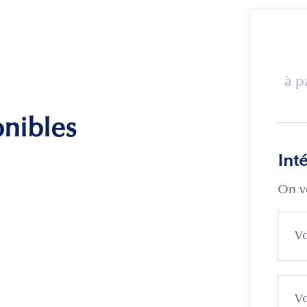
à p
onibles
Int
On v