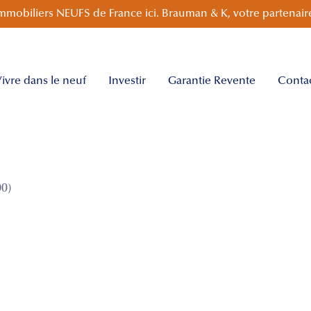
mmobiliers NEUFS de France ici. Brauman & K, votre partenaire
ivre dans le neuf
Investir
Garantie Revente
Conta
0)