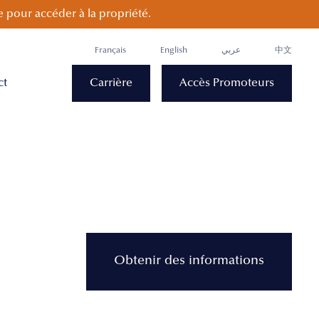
 pour accéder à la propriété.
Français
English
عربي
中文
ct
Carrière
Accès Promoteurs
Obtenir des informations