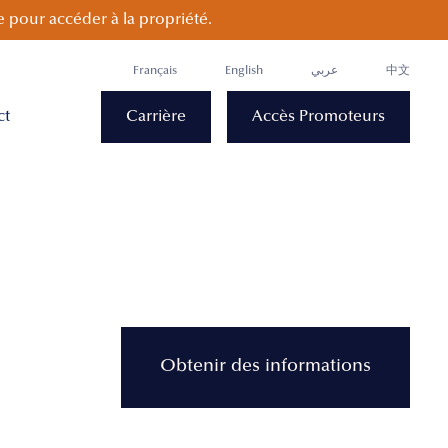
 pour accéder à la propriété.
Français
English
عربي
中文
ct
Carrière
Accès Promoteurs
Obtenir des informations