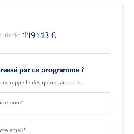
119 113
€
artir de
éressé par ce programme ?
ous rappelle dès qu'on raccroche.