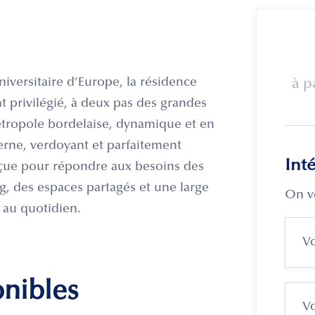
iversitaire d’Europe, la résidence
à p
privilégié, à deux pas des grandes
étropole bordelaise, dynamique et en
erne, verdoyant et parfaitement
Int
çue pour répondre aux besoins des
g, des espaces partagés et une large
On v
é au quotidien.
onibles