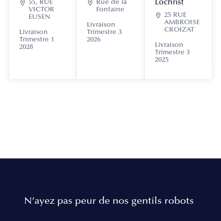
Lochrist

55, RUE

Rue de la
VICTOR
Fontaine

25 RUE
EUSEN
AMBROISE
Livraison
CROIZAT
Livraison
Trimestre 3
Trimestre 1
2026
Livraison
2028
Trimestre 3
2025
N’ayez pas peur de nos gentils robots