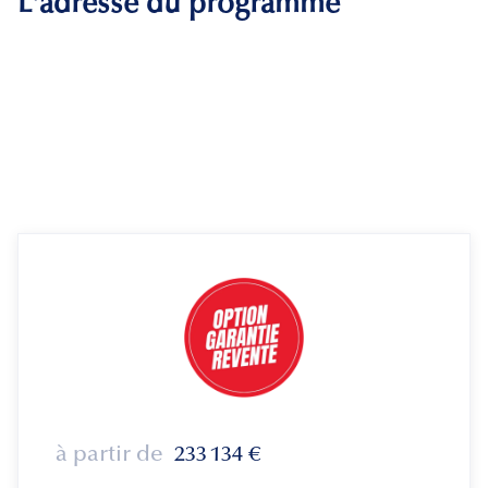
L'adresse du programme
à partir de
233 134
€