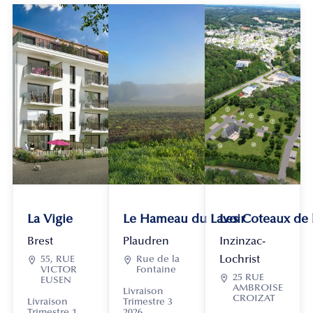
La Vigie
Le Hameau du Lavoir
Les Coteaux de
Brest
Plaudren
Inzinzac-
Lochrist

55, RUE

Rue de la
VICTOR
Fontaine

25 RUE
EUSEN
AMBROISE
Livraison
CROIZAT
Livraison
Trimestre 3
Trimestre 1
2026