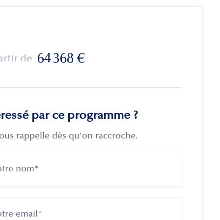
64 368
€
artir de
éressé par ce programme ?
ous rappelle dès qu'on raccroche.