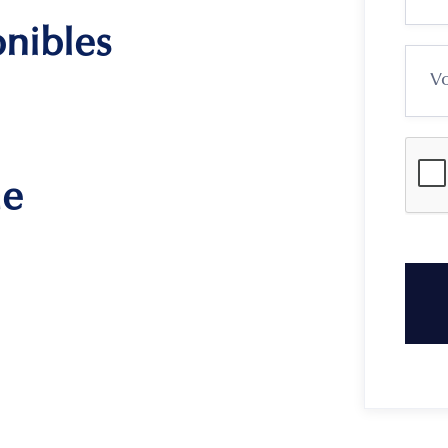
onibles
me