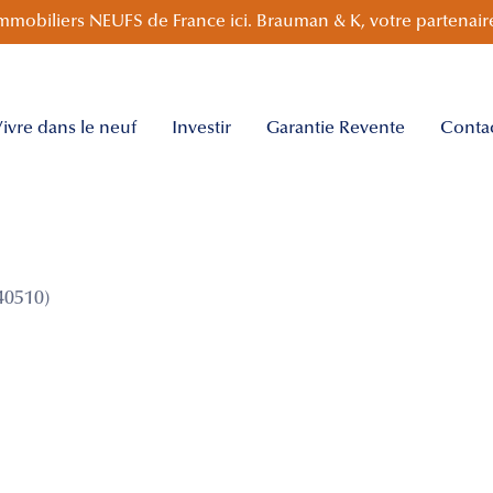
mmobiliers NEUFS de France ici. Brauman & K, votre partenaire
ivre dans le neuf
Investir
Garantie Revente
Conta
40510)