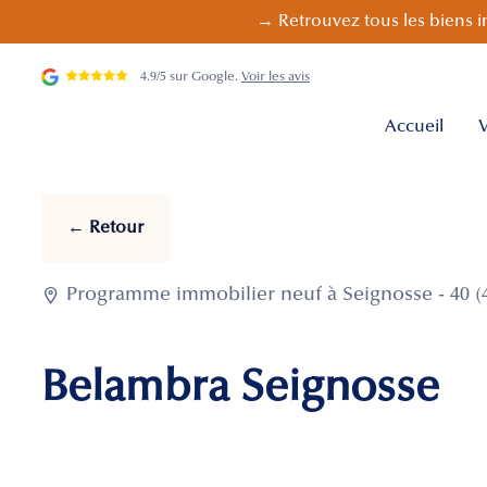
→ Retrouvez tous les biens i
4.9/5 sur Google.
Voir les avis
Accueil
V
← Retour

Programme immobilier neuf à Seignosse - 40 (
Belambra Seignosse