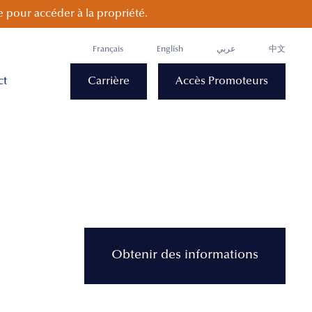
 pour accéder à la propriété.
Français
English
عربي
中文
ct
Carrière
Accès Promoteurs
Obtenir des informations