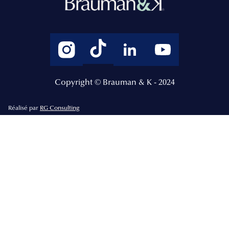
Copyright © Brauman & K - 2024
Réalisé par
RG Consulting