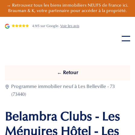
→ Retrouvez tous les biens immobiliers NEUFS de France ici.
Brauman & K, votre partenaire pour accéder à la propriété.
4.9/5 sur Google.
Voir les avis
← Retour

Programme immobilier neuf à Les Belleville - 73
(73440)
Belambra Clubs - Les
Ménuires Hôtel - Les