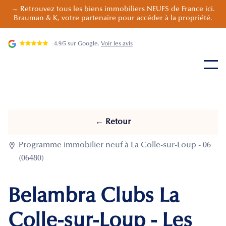
→ Retrouvez tous les biens immobiliers NEUFS de France ici.
Brauman & K, votre partenaire pour accéder à la propriété.
4.9/5 sur Google.
Voir les avis
← Retour

Programme immobilier neuf à La Colle-sur-Loup - 06
(06480)
Belambra Clubs La
Colle-sur-Loup - Les